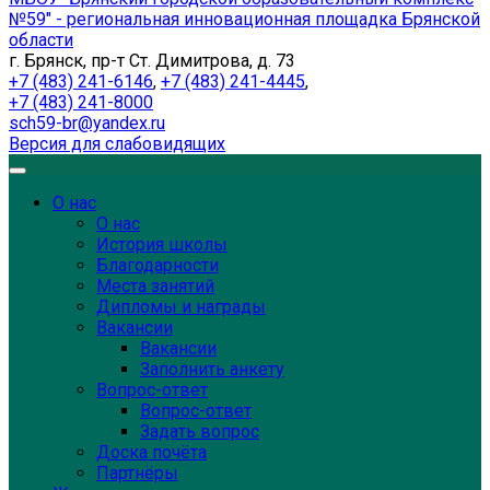
№59" - региональная инновационная площадка Брянской
области
г. Брянск, пр-т Ст. Димитрова, д. 73
+7 (483) 241-6146
,
+7 (483) 241-4445
,
+7 (483) 241-8000
sch59-br@yandex.ru
Версия для слабовидящих
О нас
О нас
История школы
Благодарности
Места занятий
Дипломы и награды
Вакансии
Вакансии
Заполнить анкету
Вопрос-ответ
Вопрос-ответ
Задать вопрос
Доска почёта
Партнёры