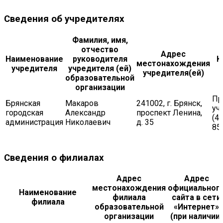
Сведения об учредителях
Фамилия, имя,
отчество
Адрес
Наименование
руководителя
К
местонахождения
учредителя
учредителя (ей)
учредителя(ей)
образовательной
организации
Пр
Брянская
Макаров
241002, г. Брянск,
уч
городская
Александр
проспект Ленина,
(4
администрация
Николаевич
д. 35
85
Сведения о филиалах
Адрес
Адрес
местонахождения
официальног
Наименование
филиала
сайта в сети
филиала
образовательной
«Интернет»
организации
(при наличии)