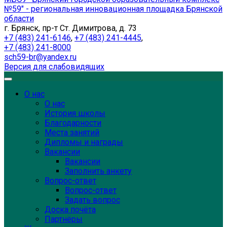
№59" - региональная инновационная площадка Брянской
области
г. Брянск, пр-т Ст. Димитрова, д. 73
+7 (483) 241-6146
,
+7 (483) 241-4445
,
+7 (483) 241-8000
sch59-br@yandex.ru
Версия для слабовидящих
О нас
О нас
История школы
Благодарности
Места занятий
Дипломы и награды
Вакансии
Вакансии
Заполнить анкету
Вопрос-ответ
Вопрос-ответ
Задать вопрос
Доска почёта
Партнёры