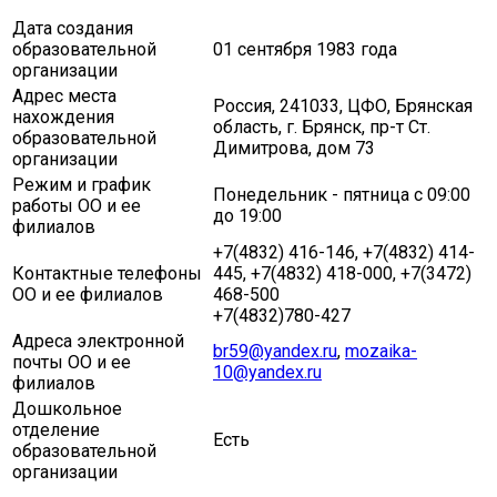
Дата создания
образовательной
01 сентября 1983 года
организации
Адрес места
Россия, 241033, ЦФО, Брянская
нахождения
область, г. Брянск, пр-т Ст.
образовательной
Димитрова, дом 73
организации
Режим и график
Понедельник - пятница с 09:00
работы ОО и ее
до 19:00
филиалов
+7(4832) 416-146, +7(4832) 414-
Контактные телефоны
445, +7(4832) 418-000, +7(3472)
ОО и ее филиалов
468-500
+7(4832)780-427
Адреса электронной
br59@yandex.ru
,
mozaika-
почты ОО и ее
10@yandex.ru
филиалов
Дошкольное
отделение
Есть
образовательной
организации