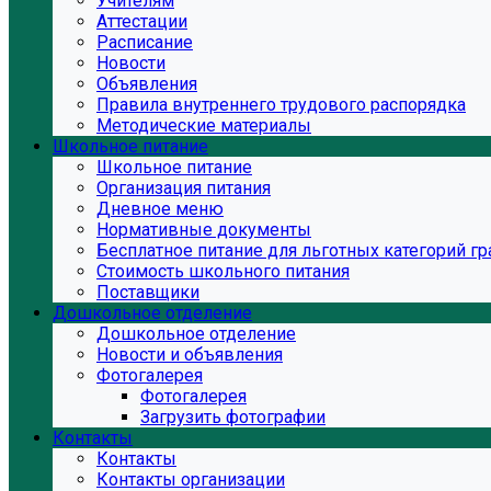
Учителям
Аттестации
Расписание
Новости
Объявления
Правила внутреннего трудового распорядка
Методические материалы
Школьное питание
Школьное питание
Организация питания
Дневное меню
Нормативные документы
Бесплатное питание для льготных категорий г
Стоимость школьного питания
Поставщики
Дошкольное отделение
Дошкольное отделение
Новости и объявления
Фотогалерея
Фотогалерея
Загрузить фотографии
Контакты
Контакты
Контакты организации