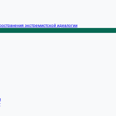
ространения экстремистской идеалогии
и
г