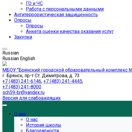
ГО и ЧС
Работа с персональными данными
Антитеррористическая защищенность
Опросы
Опросы
Анкета оценки качества оказания услуг
Закупки
Russian
Russian
English
МБОУ "Брянский городской образовательный комплекс №
г. Брянск, пр-т Ст. Димитрова, д. 73
+7 (483) 241-6146
,
+7 (483) 241-4445
,
+7 (483) 241-8000
sch59-br@yandex.ru
Версия для слабовидящих
О нас
О нас
История школы
Благодарности