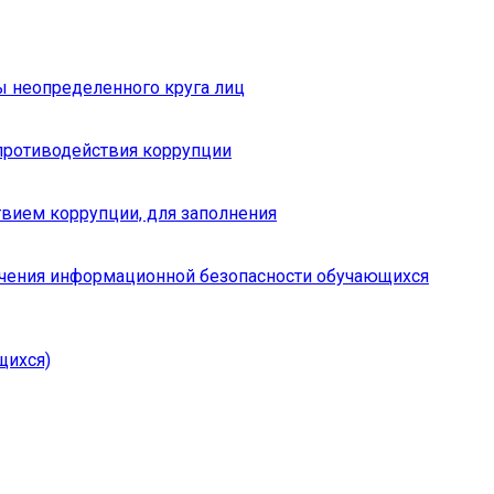
ы неопределенного круга лиц
противодействия коррупции
вием коррупции, для заполнения
чения информационной безопасности обучающихся
щихся)