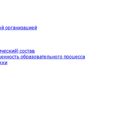
ой организацией
ческий) состав
щенность образовательного процесса
жки