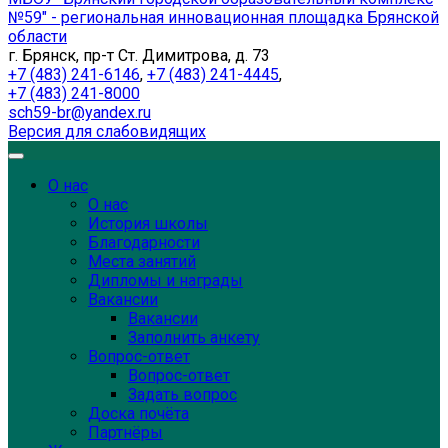
№59" - региональная инновационная площадка Брянской
области
г. Брянск, пр-т Ст. Димитрова, д. 73
+7 (483) 241-6146
,
+7 (483) 241-4445
,
+7 (483) 241-8000
sch59-br@yandex.ru
Версия для слабовидящих
О нас
О нас
История школы
Благодарности
Места занятий
Дипломы и награды
Вакансии
Вакансии
Заполнить анкету
Вопрос-ответ
Вопрос-ответ
Задать вопрос
Доска почёта
Партнёры