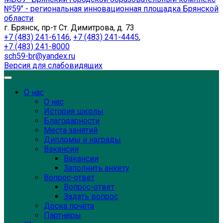
№59" - региональная инновационная площадка Брянской
области
г. Брянск, пр-т Ст. Димитрова, д. 73
+7 (483) 241-6146
,
+7 (483) 241-4445
,
+7 (483) 241-8000
sch59-br@yandex.ru
Версия для слабовидящих
О нас
О нас
История школы
Благодарности
Места занятий
Дипломы и награды
Вакансии
Вакансии
Заполнить анкету
Вопрос-ответ
Вопрос-ответ
Задать вопрос
Доска почёта
Партнёры