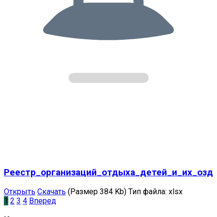
Реестр_организаций_отдыха_детей_и_их_озд
Открыть
Скачать
(Размер 384 Kb)
Тип файла:
xlsx
1
2
3
4
Вперед