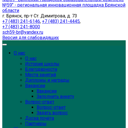
№59" - региональная инновационная площадка Брянской
области
г. Брянск, пр-т Ст. Димитрова, д. 73
+7 (483) 241-6146
,
+7 (483) 241-4445
,
+7 (483) 241-8000
sch59-br@yandex.ru
Версия для слабовидящих
О нас
О нас
История школы
Благодарности
Места занятий
Дипломы и награды
Вакансии
Вакансии
Заполнить анкету
Вопрос-ответ
Вопрос-ответ
Задать вопрос
Доска почёта
Партнёры