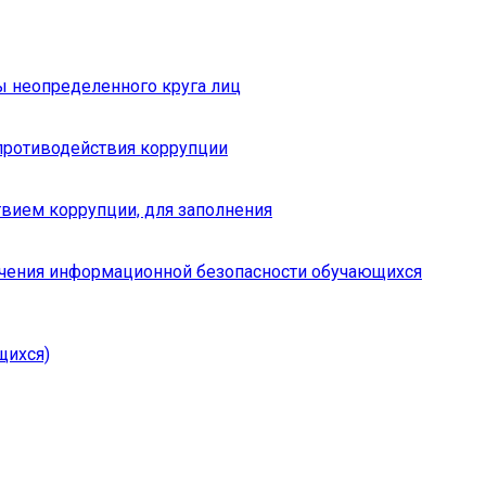
ы неопределенного круга лиц
противодействия коррупции
вием коррупции, для заполнения
чения информационной безопасности обучающихся
щихся)