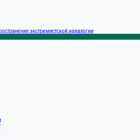
ространения экстремистской идеалогии
и
г