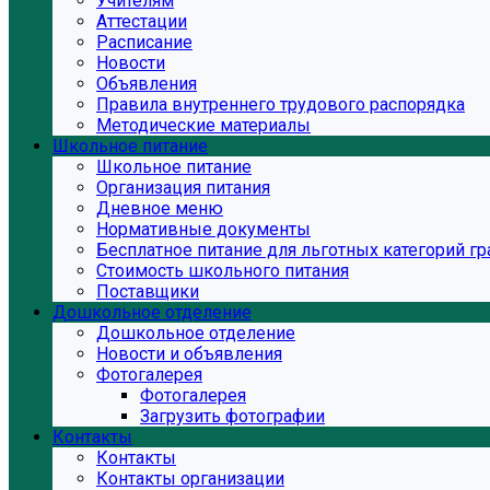
Учителям
Аттестации
Расписание
Новости
Объявления
Правила внутреннего трудового распорядка
Методические материалы
Школьное питание
Школьное питание
Организация питания
Дневное меню
Нормативные документы
Бесплатное питание для льготных категорий г
Стоимость школьного питания
Поставщики
Дошкольное отделение
Дошкольное отделение
Новости и объявления
Фотогалерея
Фотогалерея
Загрузить фотографии
Контакты
Контакты
Контакты организации