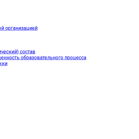
ой организацией
ческий) состав
щенность образовательного процесса
жки