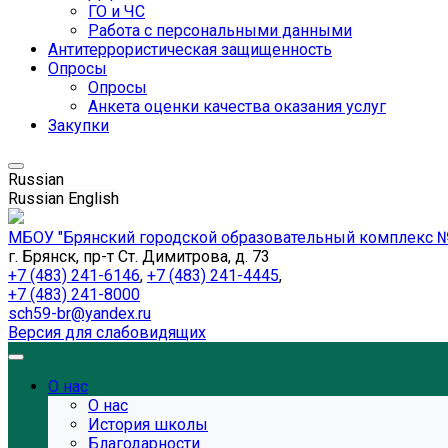
ГО и ЧС
Работа с персональными данными
Антитеррористическая защищенность
Опросы
Опросы
Анкета оценки качества оказания услуг
Закупки
Russian
Russian
English
МБОУ "Брянский городской образовательный комплекс №
г. Брянск, пр-т Ст. Димитрова, д. 73
+7 (483) 241-6146
,
+7 (483) 241-4445
,
+7 (483) 241-8000
sch59-br@yandex.ru
Версия для слабовидящих
О нас
О нас
История школы
Благодарности