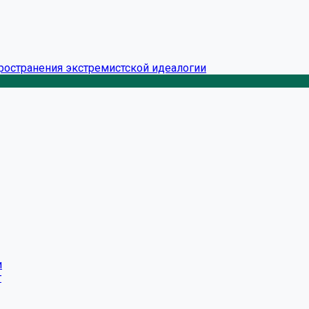
ространения экстремистской идеалогии
и
г