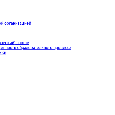
ой организацией
ческий) состав
щенность образовательного процесса
жки