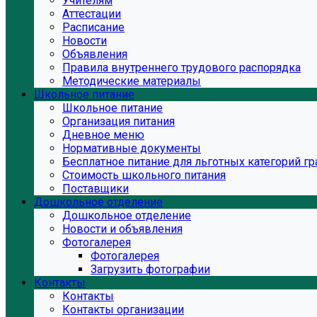
Учителям
Аттестации
Расписание
Новости
Объявления
Правила внутреннего трудового распорядка
Методические материалы
Школьное питание
Школьное питание
Организация питания
Дневное меню
Нормативные документы
Бесплатное питание для льготных категорий г
Стоимость школьного питания
Поставщики
Дошкольное отделение
Дошкольное отделение
Новости и объявления
Фотогалерея
Фотогалерея
Загрузить фотографии
Контакты
Контакты
Контакты организации