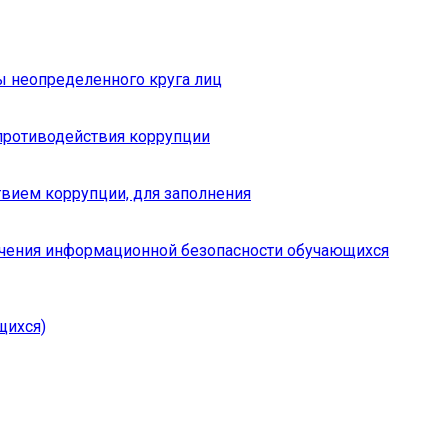
ы неопределенного круга лиц
противодействия коррупции
вием коррупции, для заполнения
чения информационной безопасности обучающихся
щихся)