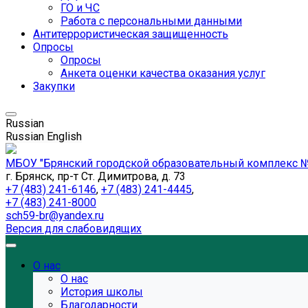
ГО и ЧС
Работа с персональными данными
Антитеррористическая защищенность
Опросы
Опросы
Анкета оценки качества оказания услуг
Закупки
Russian
Russian
English
МБОУ "Брянский городской образовательный комплекс №
г. Брянск, пр-т Ст. Димитрова, д. 73
+7 (483) 241-6146
,
+7 (483) 241-4445
,
+7 (483) 241-8000
sch59-br@yandex.ru
Версия для слабовидящих
О нас
О нас
История школы
Благодарности