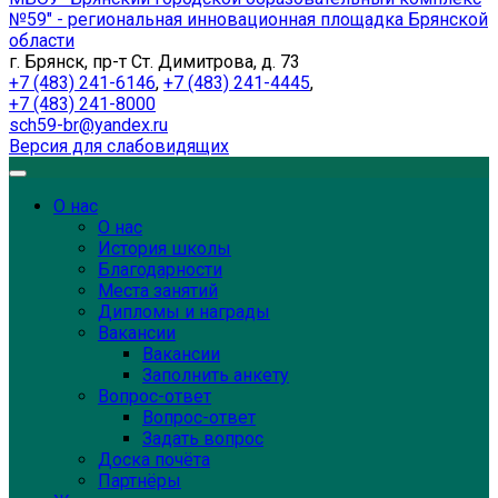
№59" - региональная инновационная площадка Брянской
области
г. Брянск, пр-т Ст. Димитрова, д. 73
+7 (483) 241-6146
,
+7 (483) 241-4445
,
+7 (483) 241-8000
sch59-br@yandex.ru
Версия для слабовидящих
О нас
О нас
История школы
Благодарности
Места занятий
Дипломы и награды
Вакансии
Вакансии
Заполнить анкету
Вопрос-ответ
Вопрос-ответ
Задать вопрос
Доска почёта
Партнёры