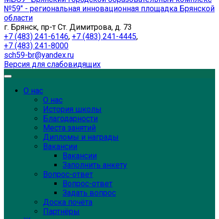
№59" - региональная инновационная площадка Брянской
области
г. Брянск, пр-т Ст. Димитрова, д. 73
+7 (483) 241-6146
,
+7 (483) 241-4445
,
+7 (483) 241-8000
sch59-br@yandex.ru
Версия для слабовидящих
О нас
О нас
История школы
Благодарности
Места занятий
Дипломы и награды
Вакансии
Вакансии
Заполнить анкету
Вопрос-ответ
Вопрос-ответ
Задать вопрос
Доска почёта
Партнёры