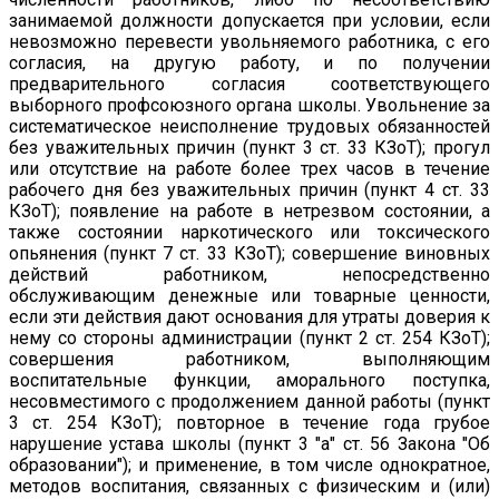
занимаемой должности допускается при условии, если
невозможно перевести увольняемого работника, с его
согласия, на другую работу, и по получении
предварительного согласия соответствующего
выборного профсоюзного органа школы. Увольнение за
систематическое неисполнение трудовых обязанностей
без уважительных причин (пункт 3 ст. 33 КЗоТ); прогул
или отсутствие на работе более трех часов в течение
рабочего дня без уважительных причин (пункт 4 ст. 33
КЗоТ); появление на работе в нетрезвом состоянии, а
также состоянии наркотического или токсического
опьянения (пункт 7 ст. 33 КЗоТ); совершение виновных
действий работником, непосредственно
обслуживающим денежные или товарные ценности,
если эти действия дают основания для утраты доверия к
нему со стороны администрации (пункт 2 ст. 254 КЗоТ);
совершения работником, выполняющим
воспитательные функции, аморального поступка,
несовместимого с продолжением данной работы (пункт
3 ст. 254 КЗоТ); повторное в течение года грубое
нарушение устава школы (пункт 3 "а" ст. 56 Закона "Об
образовании"); и применение, в том числе однократное,
методов воспитания, связанных с физическим и (или)