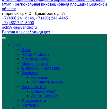
№59" - региональная инновационная площадка Брянской
области
г. Брянск, пр-т Ст. Димитрова, д. 73
+7 (483) 241-6146
,
+7 (483) 241-4445
,
+7 (483) 241-8000
sch59-br@yandex.ru
Версия для слабовидящих
О нас
О нас
История школы
Благодарности
Места занятий
Дипломы и награды
Вакансии
Вакансии
Заполнить анкету
Вопрос-ответ
Вопрос-ответ
Задать вопрос
Доска почёта
Партнёры