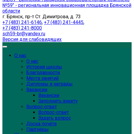
№59" - региональная инновационная площадка Брянской
области
г. Брянск, пр-т Ст. Димитрова, д. 73
+7 (483) 241-6146
,
+7 (483) 241-4445
,
+7 (483) 241-8000
sch59-br@yandex.ru
Версия для слабовидящих
О нас
О нас
История школы
Благодарности
Места занятий
Дипломы и награды
Вакансии
Вакансии
Заполнить анкету
Вопрос-ответ
Вопрос-ответ
Задать вопрос
Доска почёта
Партнёры