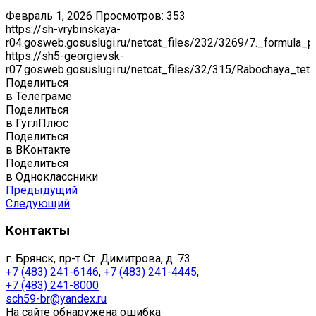
Февраль 1, 2026
Просмотров: 353
https://sh-vrybinskaya-
r04.gosweb.gosuslugi.ru/netcat_files/232/3269/7._formula_pr
https://sh5-georgievsk-
r07.gosweb.gosuslugi.ru/netcat_files/32/315/Rabochaya_tet
Поделиться
в Телеграме
Поделиться
в ГуглПлюс
Поделиться
в ВКонтакте
Поделиться
в Одноклассники
Предыдущий
Следующий
Контакты
г. Брянск, пр-т Ст. Димитрова, д. 73
+7 (483) 241-6146
,
+7 (483) 241-4445
,
+7 (483) 241-8000
sch59-br@yandex.ru
На сайте обнаружена ошибка