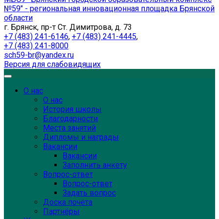
№59" - региональная инновационная площадка Брянской
области
г. Брянск, пр-т Ст. Димитрова, д. 73
+7 (483) 241-6146
,
+7 (483) 241-4445
,
+7 (483) 241-8000
sch59-br@yandex.ru
Версия для слабовидящих
О нас
О нас
История школы
Благодарности
Места занятий
Дипломы и награды
Вакансии
Вакансии
Заполнить анкету
Вопрос-ответ
Вопрос-ответ
Задать вопрос
Доска почёта
Партнёры