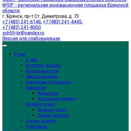
№59" - региональная инновационная площадка Брянской
области
г. Брянск, пр-т Ст. Димитрова, д. 73
+7 (483) 241-6146
,
+7 (483) 241-4445
,
+7 (483) 241-8000
sch59-br@yandex.ru
Версия для слабовидящих
О нас
О нас
История школы
Благодарности
Места занятий
Дипломы и награды
Вакансии
Вакансии
Заполнить анкету
Вопрос-ответ
Вопрос-ответ
Задать вопрос
Доска почёта
Партнёры