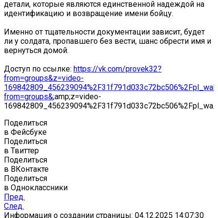
детали, которые являются единственной надеждой на
идентификацию и возвращение имени бойцу.
Именно от тщательности документации зависит, будет
ли у солдата, пропавшего без вести, шанс обрести имя и
вернуться домой.
Доступ по ссылке:
https://vk.com/provek32?
from=groups&z=video-
169842809_456239094%2F31f791d033c72bc506%2Fpl_wall
from=groups&
;amp;z=video-
169842809_456239094%2F31f791d033c72bc506%2Fpl_wa...
Поделиться
в Фейсбуке
Поделиться
в Твиттер
Поделиться
в ВКонтакте
Поделиться
в Одноклассники
Пред.
След.
Информация о создании страницы: 04.12.2025 14:07:30