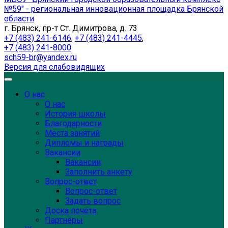
№59" - региональная инновационная площадка Брянской
области
г. Брянск, пр-т Ст. Димитрова, д. 73
+7 (483) 241-6146
,
+7 (483) 241-4445
,
+7 (483) 241-8000
sch59-br@yandex.ru
Версия для слабовидящих
О нас
О нас
История школы
Благодарности
Места занятий
Дипломы и награды
Вакансии
Вакансии
Заполнить анкету
Вопрос-ответ
Вопрос-ответ
Задать вопрос
Доска почёта
Партнёры