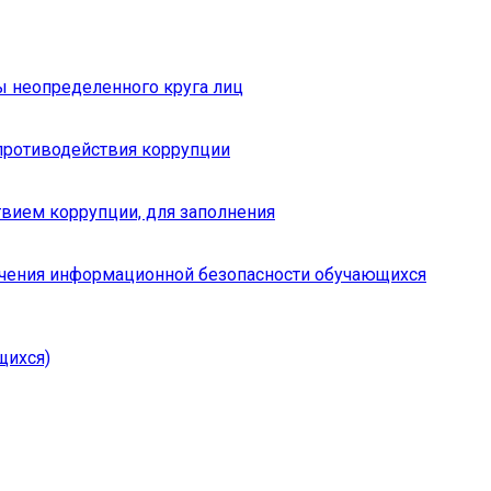
ы неопределенного круга лиц
противодействия коррупции
вием коррупции, для заполнения
чения информационной безопасности обучающихся
щихся)