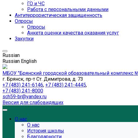
ГО и ЧС
Работа с персональными данными
Антитеррористическая защищенность
Опросы
Опросы
Анкета оценки качества оказания услуг
Закупки
Russian
Russian
English
МБОУ "Брянский городской образовательный комплекс №
г. Брянск, пр-т Ст. Димитрова, д. 73
+7 (483) 241-6146
,
+7 (483) 241-4445
,
+7 (483) 241-8000
sch59-br@yandex.ru
Версия для слабовидящих
О нас
О нас
История школы
Благодарности