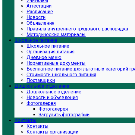
Учителям
Аттестации
Расписание
Новости
Объявления
Правила внутреннего трудового распорядка
Методические материалы
Школьное питание
Школьное питание
Организация питания
Дневное меню
Нормативные документы
Бесплатное питание для льготных категорий г
Стоимость школьного питания
Поставщики
Дошкольное отделение
Дошкольное отделение
Новости и объявления
Фотогалерея
Фотогалерея
Загрузить фотографии
Контакты
Контакты
Контакты организации