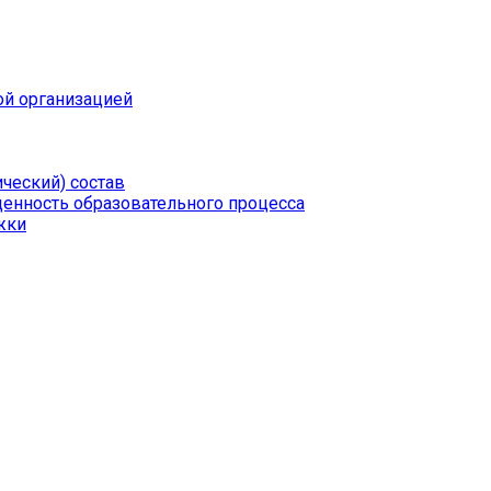
ой организацией
ческий) состав
щенность образовательного процесса
жки