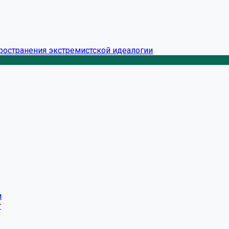
ространения экстремистской идеалогии
и
г