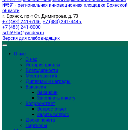
№59" - региональная инновационная площадка Брянской
области
г. Брянск, пр-т Ст. Димитрова, д. 73
+7 (483) 241-6146
,
+7 (483) 241-4445
,
+7 (483) 241-8000
sch59-br@yandex.ru
Версия для слабовидящих
О нас
О нас
История школы
Благодарности
Места занятий
Дипломы и награды
Вакансии
Вакансии
Заполнить анкету
Вопрос-ответ
Вопрос-ответ
Задать вопрос
Доска почёта
Партнёры